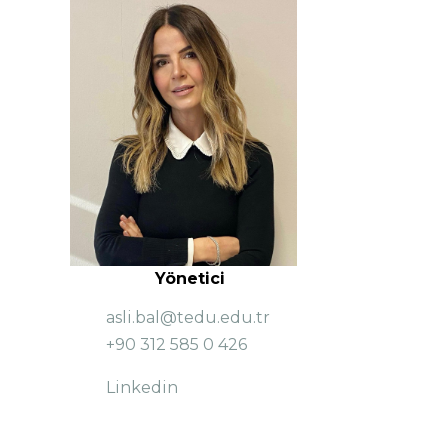
Yönetici
asli.bal@tedu.edu.tr
+90 312 585 0 426
Linkedin