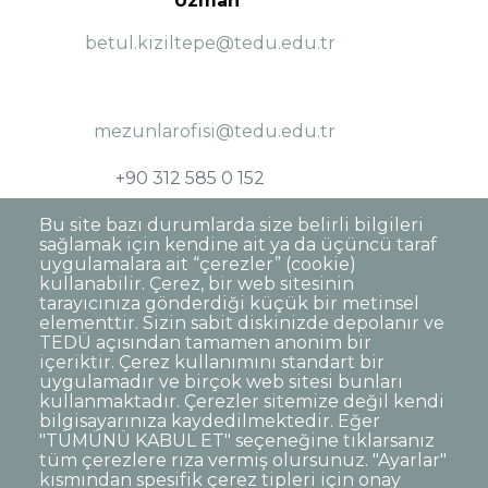
Uzman
betul.kiziltepe@tedu.edu.tr
mezunlarofisi@tedu.edu.tr
+90 312 585 0 152
Bu site bazı durumlarda size belirli bilgileri
sağlamak için kendine ait ya da üçüncü taraf
uygulamalara ait “çerezler” (cookie)
kullanabilir. Çerez, bir web sitesinin
tarayıcınıza gönderdiği küçük bir metinsel
elementtir. Sizin sabit diskinizde depolanır ve
TEDÜ açısından tamamen anonim bir
Dipnot
Sıkça Sorulan Sorular
içeriktir. Çerez kullanımını standart bir
uygulamadır ve birçok web sitesi bunları
Kişisel Verilerin Korunması
kullanmaktadır. Çerezler sitemize değil kendi
Gizlilik Politikası
Sorumluluk Reddi
bilgisayarınıza kaydedilmektedir. Eğer
"TÜMÜNÜ KABUL ET" seçeneğine tıklarsanız
Açık Rıza
Kurumsal Kimlik
tüm çerezlere rıza vermiş olursunuz. "Ayarlar"
kısmından spesifik çerez tipleri için onay