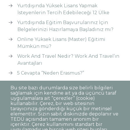
Yurtdışında Yüksek Lisans Yapmak
İsteyenlerin Tercih Edebileceği 12 Ülke
Yurtdışında Eğitim Başvurularınız İçin
Belgelerinizi Hazırlamaya Başladınız mı?
Online Yüksek Lisans (Master) Eğitimi
Mümkün mü?
Work And Travel Nedir? Work And Travel’ın
Avantajları
5 Cevapta “Neden Erasmus?”
Yurtdışında Yüksek Lisans Hakkında Merak
Bu site bazı durumlarda size belirli bilgileri
Ettikleriniz
sağlamak için kendine ait ya da üçüncü taraf
uygulamalara ait “çerezler” (cookie)
kullanabilir. Çerez, bir web sitesinin
tarayıcınıza gönderdiği küçük bir metinsel
elementtir. Sizin sabit diskinizde depolanır ve
TEDÜ açısından tamamen anonim bir
Dipnot
Sıkça Sorulan Sorular
içeriktir. Çerez kullanımını standart bir
uygulamadır ve birçok web sitesi bunları